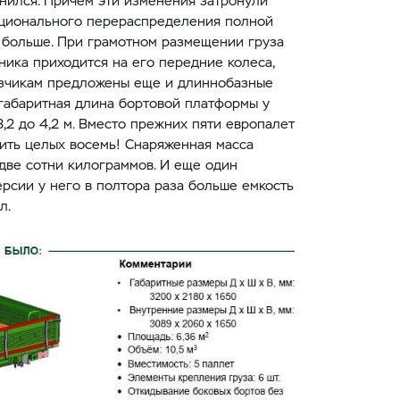
нился. Причем эти изменения затронули
ационального перераспределения полной
 больше. При грамотном размещении груза
ника приходится на его передние колеса,
аказчикам предложены еще и длиннобазные
габаритная длина бортовой платформы у
3,2 до 4,2 м. Вместо прежних пяти европалет
ить целых восемь! Снаряженная масса
две сотни килограммов. И еще один
рсии у него в полтора раза больше емкость
л.