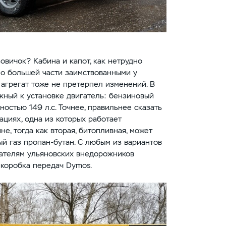
овичок? Кабина и капот, как нетрудно
 по большей части заимствованными у
агрегат тоже не претерпел изменений. В
жный к установке двигатель: бензиновый
остью 149 л.с. Точнее, правильнее сказать
кациях, одна из которых работает
е, тогда как вторая, битопливная, может
й газ пропан-бутан. С любым из вариантов
тателям ульяновских внедорожников
 коробка передач Dymos.