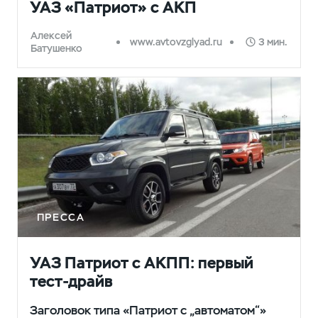
УАЗ «Патриот» с АКП
Алексей
www.avtovzglyad.ru
3 мин.
Батушенко
ПРЕССА
УАЗ Патриот с АКПП: первый
тест-драйв
Заголовок типа «Патриот с „автоматом“»