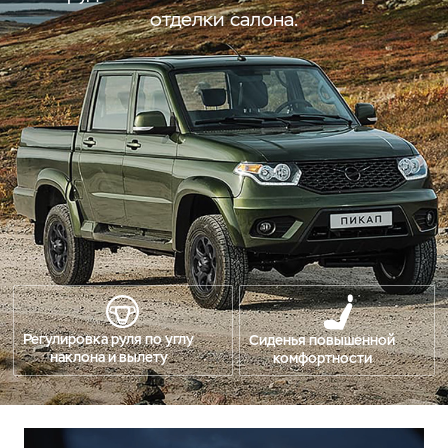
отделки салона.
Регулировка руля по углу
Сиденья повышенной
наклона и вылету
комфортности