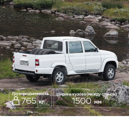
Грузоподъемность
Ширина кузова (между стенок)
765
1500
кг
мм