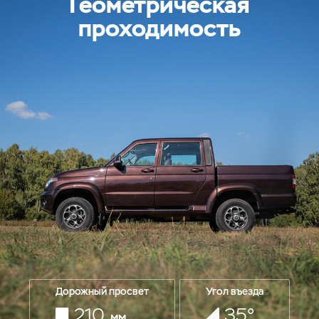
Геометрическая
проходимость
Дорожный просвет
Угол въезда
210
35°
мм