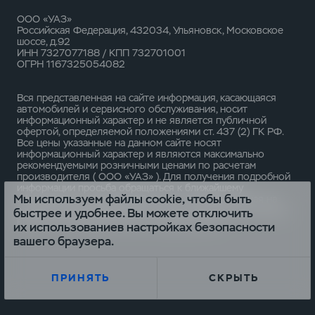
ООО «УАЗ»
Российская Федерация, 432034, Ульяновск, Московское
шоссе, д.92
ИНН 7327077188 / КПП 732701001
ОГРН 1167325054082
Вся представленная на сайте информация, касающаяся
автомобилей и сервисного обслуживания, носит
информационный характер и не является публичной
офертой, определяемой положениями ст. 437 (2) ГК РФ.
Все цены указанные на данном сайте носят
информационный характер и являются максимально
рекомендуемыми розничными ценами по расчетам
производителя ( ООО «УАЗ» ). Для получения подробной
информации просьба обращаться к ближайшему
Мы используем файлы cookie, чтобы быть
официальному дилеру ООО «УАЗ» . Опубликованная на
данном сайте информация может быть изменена в любое
быстрее и удобнее. Вы можете отключить
время без предварительного уведомления.
их использованиев настройках безопасности
вашего браузера.
ПРИНЯТЬ
СКРЫТЬ