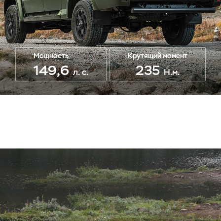
Мощность
Крутящий момент
149,6
235
л. с.
Н.м.