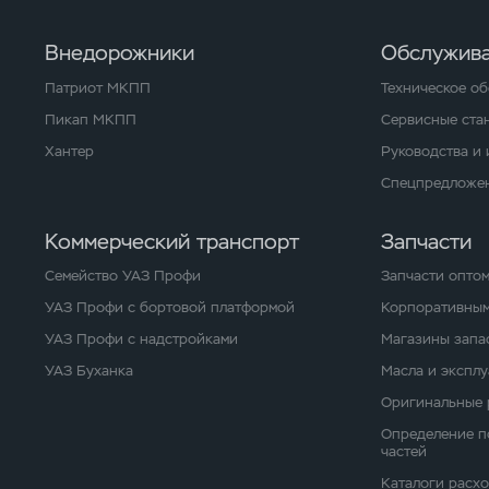
Внедорожники
Обслужива
Патриот МКПП
Техническое о
Пикап МКПП
Сервисные ста
Хантер
Руководства и
Спецпредложен
Коммерческий транспорт
Запчасти
Семейство УАЗ Профи
Запчасти опто
УАЗ Профи с бортовой платформой
Корпоративным
УАЗ Профи с надстройками
Магазины запа
УАЗ Буханка
Масла и экспл
Оригинальные 
Определение п
частей
Каталоги расх