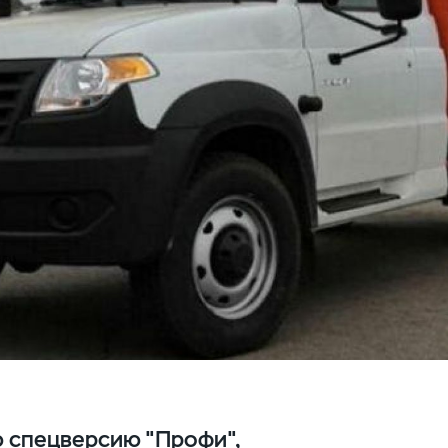
 спецверсию "Профи",